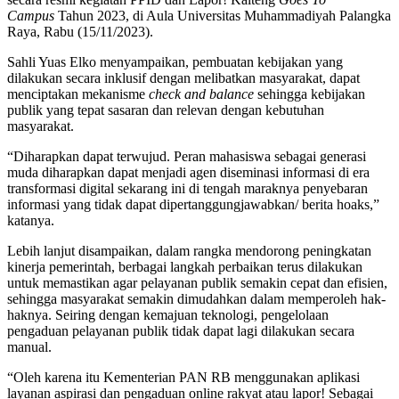
Campus
Tahun 2023, di Aula Universitas Muhammadiyah Palangka
Raya, Rabu (15/11/2023).
Sahli Yuas Elko menyampaikan, pembuatan kebijakan yang
dilakukan secara inklusif dengan melibatkan masyarakat, dapat
menciptakan mekanisme
check and balance
sehingga kebijakan
publik yang tepat sasaran dan relevan dengan kebutuhan
masyarakat.
“Diharapkan dapat terwujud. Peran mahasiswa sebagai generasi
muda diharapkan dapat menjadi agen diseminasi informasi di era
transformasi digital sekarang ini di tengah maraknya penyebaran
informasi yang tidak dapat dipertanggungjawabkan/ berita hoaks,”
katanya.
Lebih lanjut disampaikan, dalam rangka mendorong peningkatan
kinerja pemerintah, berbagai langkah perbaikan terus dilakukan
untuk memastikan agar pelayanan publik semakin cepat dan efisien,
sehingga masyarakat semakin dimudahkan dalam memperoleh hak-
haknya. Seiring dengan kemajuan teknologi, pengelolaan
pengaduan pelayanan publik tidak dapat lagi dilakukan secara
manual.
“Oleh karena itu Kementerian PAN RB menggunakan aplikasi
layanan aspirasi dan pengaduan online rakyat atau lapor! Sebagai