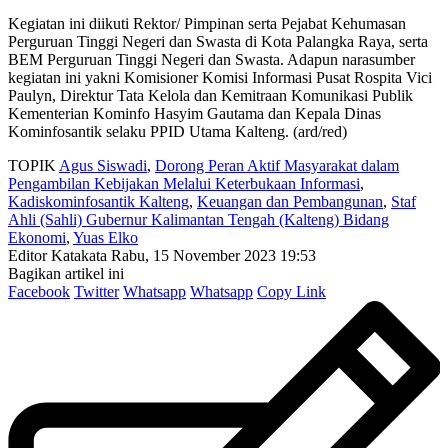
Kegiatan ini diikuti Rektor/ Pimpinan serta Pejabat Kehumasan
Perguruan Tinggi Negeri dan Swasta di Kota Palangka Raya, serta
BEM Perguruan Tinggi Negeri dan Swasta. Adapun narasumber
kegiatan ini yakni Komisioner Komisi Informasi Pusat Rospita Vici
Paulyn, Direktur Tata Kelola dan Kemitraan Komunikasi Publik
Kementerian Kominfo Hasyim Gautama dan Kepala Dinas
Kominfosantik selaku PPID Utama Kalteng. (ard/red)
TOPIK
Agus Siswadi
,
Dorong Peran Aktif Masyarakat dalam
Pengambilan Kebijakan Melalui Keterbukaan Informasi
,
Kadiskominfosantik Kalteng
,
Keuangan dan Pembangunan
,
Staf
Ahli (Sahli) Gubernur Kalimantan Tengah (Kalteng) Bidang
Ekonomi
,
Yuas Elko
Editor Katakata
Rabu, 15 November 2023 19:53
Bagikan artikel ini
Facebook
Twitter
Whatsapp
Whatsapp
Copy Link