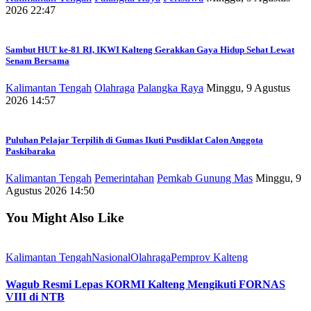
2026 22:47
Sambut HUT ke-81 RI, IKWI Kalteng Gerakkan Gaya Hidup Sehat Lewat
Senam Bersama
Kalimantan Tengah
Olahraga
Palangka Raya
Minggu, 9 Agustus
2026 14:57
Puluhan Pelajar Terpilih di Gumas Ikuti Pusdiklat Calon Anggota
Paskibaraka
Kalimantan Tengah
Pemerintahan
Pemkab Gunung Mas
Minggu, 9
Agustus 2026 14:50
You Might Also Like
Kalimantan Tengah
Nasional
Olahraga
Pemprov Kalteng
Wagub Resmi Lepas KORMI Kalteng Mengikuti FORNAS
VIII di NTB