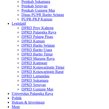
Pemkab Sukamara
Pemkab Seruyan
Pemkab Gunung Mas
Dinas PUPR Barito Selatan
PUPR-PKP Kapuas
Legislatif
DPRD Prov Kalteng
DPRD Palangka Raya
DPRD Pulang Pisau
DPRD Kapuas
DPRD Barito Selatan
DPRD Barito Utara
DPRD Barito Timur
DPRD Murung Raya
DPRD Katingan
DPRD Kotawaringin Timur
DPRD Kotawaringin Barat
DPRD Lamandau
DPRD Sukamara
DPRD Seruyan
DPRD Gunung Mas
Universitas Palangka Raya
Politik
Hukum & Investigasi
More