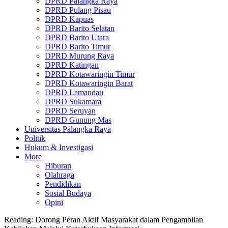
DPRD Palangka Raya
DPRD Pulang Pisau
DPRD Kapuas
DPRD Barito Selatan
DPRD Barito Utara
DPRD Barito Timur
DPRD Murung Raya
DPRD Katingan
DPRD Kotawaringin Timur
DPRD Kotawaringin Barat
DPRD Lamandau
DPRD Sukamara
DPRD Seruyan
DPRD Gunung Mas
Universitas Palangka Raya
Politik
Hukum & Investigasi
More
Hiburan
Olahraga
Pendidikan
Sosial Budaya
Opini
Reading:
Dorong Peran Aktif Masyarakat dalam Pengambilan