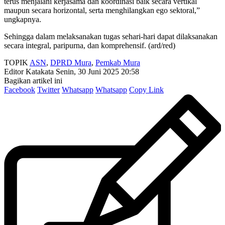
terus menjalani kerjasama dan koordinasi baik secara vertikal
maupun secara horizontal, serta menghilangkan ego sektoral,”
ungkapnya.
Sehingga dalam melaksanakan tugas sehari-hari dapat dilaksanakan
secara integral, paripurna, dan komprehensif. (ard/red)
TOPIK
ASN
,
DPRD Mura
,
Pemkab Mura
Editor Katakata
Senin, 30 Juni 2025 20:58
Bagikan artikel ini
Facebook
Twitter
Whatsapp
Whatsapp
Copy Link