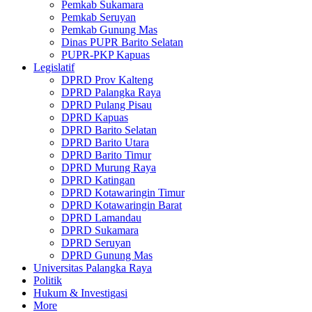
Pemkab Sukamara
Pemkab Seruyan
Pemkab Gunung Mas
Dinas PUPR Barito Selatan
PUPR-PKP Kapuas
Legislatif
DPRD Prov Kalteng
DPRD Palangka Raya
DPRD Pulang Pisau
DPRD Kapuas
DPRD Barito Selatan
DPRD Barito Utara
DPRD Barito Timur
DPRD Murung Raya
DPRD Katingan
DPRD Kotawaringin Timur
DPRD Kotawaringin Barat
DPRD Lamandau
DPRD Sukamara
DPRD Seruyan
DPRD Gunung Mas
Universitas Palangka Raya
Politik
Hukum & Investigasi
More