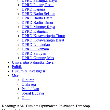
DPRD Palangka Raya
DPRD Pulang Pisau
DPRD Kapuas
DPRD Barito Selatan
DPRD Barito Utara
DPRD Barito Timur
DPRD Murung Raya
DPRD Katingan
DPRD Kotawaringin Timur
DPRD Kotawaringin Barat
DPRD Lamandau
DPRD Sukamara
DPRD Seruyan
DPRD Gunung Mas
Universitas Palangka Raya
Politik
Hukum & Investigasi
More
Hiburan
Olahraga
Pendidikan
Sosial Budaya
Opini
Reading:
ASN Diminta Optimalkan Pelayanan Terhadap