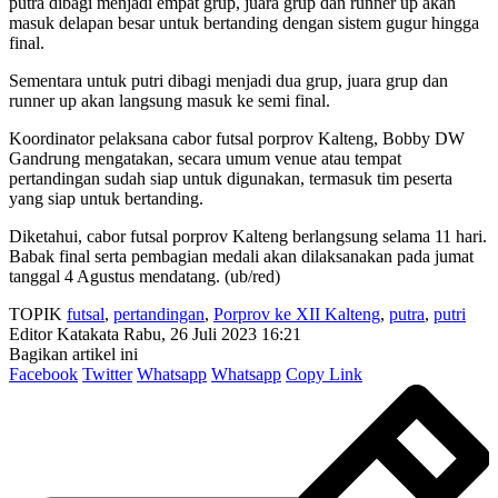
putra dibagi menjadi empat grup, juara grup dan runner up akan
masuk delapan besar untuk bertanding dengan sistem gugur hingga
final.
Sementara untuk putri dibagi menjadi dua grup, juara grup dan
runner up akan langsung masuk ke semi final.
Koordinator pelaksana cabor futsal porprov Kalteng, Bobby DW
Gandrung mengatakan, secara umum venue atau tempat
pertandingan sudah siap untuk digunakan, termasuk tim peserta
yang siap untuk bertanding.
Diketahui, cabor futsal porprov Kalteng berlangsung selama 11 hari.
Babak final serta pembagian medali akan dilaksanakan pada jumat
tanggal 4 Agustus mendatang. (ub/red)
TOPIK
futsal
,
pertandingan
,
Porprov ke XII Kalteng
,
putra
,
putri
Editor Katakata
Rabu, 26 Juli 2023 16:21
Bagikan artikel ini
Facebook
Twitter
Whatsapp
Whatsapp
Copy Link