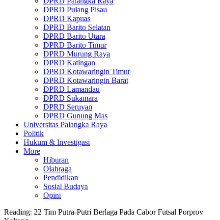
DPRD Palangka Raya
DPRD Pulang Pisau
DPRD Kapuas
DPRD Barito Selatan
DPRD Barito Utara
DPRD Barito Timur
DPRD Murung Raya
DPRD Katingan
DPRD Kotawaringin Timur
DPRD Kotawaringin Barat
DPRD Lamandau
DPRD Sukamara
DPRD Seruyan
DPRD Gunung Mas
Universitas Palangka Raya
Politik
Hukum & Investigasi
More
Hiburan
Olahraga
Pendidikan
Sosial Budaya
Opini
Reading:
22 Tim Putra-Putri Berlaga Pada Cabor Futsal Porprov