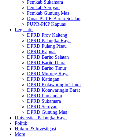
Pemkab Sukamara
Pemkab Seruyan
Pemkab Gunung Mas
Dinas PUPR Barito Selatan
PUPR-PKP Kapuas
Legislatif
DPRD Prov Kalteng
DPRD Palangka Raya
DPRD Pulang Pisau
DPRD Kapuas
DPRD Barito Selatan
DPRD Barito Utara
DPRD Barito Timur
DPRD Murung Raya
DPRD Katingan
DPRD Kotawaringin Timur
DPRD Kotawaringin Barat
DPRD Lamandau
DPRD Sukamara
DPRD Seruyan
DPRD Gunung Mas
Universitas Palangka Raya
Politik
Hukum & Investigasi
More