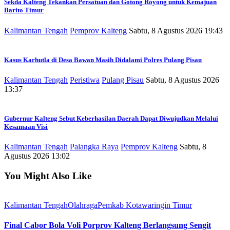
Sekda Kalteng Tekankan Persatuan dan Gotong Royong untuk Kemajuan
Barito Timur
Kalimantan Tengah
Pemprov Kalteng
Sabtu, 8 Agustus 2026 19:43
Kasus Karhutla di Desa Bawan Masih Didalami Polres Pulang Pisau
Kalimantan Tengah
Peristiwa
Pulang Pisau
Sabtu, 8 Agustus 2026
13:37
Gubernur Kalteng Sebut Keberhasilan Daerah Dapat Diwujudkan Melalui
Kesamaan Visi
Kalimantan Tengah
Palangka Raya
Pemprov Kalteng
Sabtu, 8
Agustus 2026 13:02
You Might Also Like
Kalimantan Tengah
Olahraga
Pemkab Kotawaringin Timur
Final Cabor Bola Voli Porprov Kalteng Berlangsung Sengit