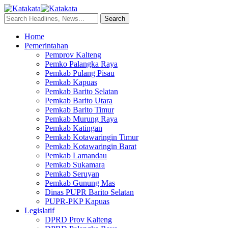
Home
Pemerintahan
Pemprov Kalteng
Pemko Palangka Raya
Pemkab Pulang Pisau
Pemkab Kapuas
Pemkab Barito Selatan
Pemkab Barito Utara
Pemkab Barito Timur
Pemkab Murung Raya
Pemkab Katingan
Pemkab Kotawaringin Timur
Pemkab Kotawaringin Barat
Pemkab Lamandau
Pemkab Sukamara
Pemkab Seruyan
Pemkab Gunung Mas
Dinas PUPR Barito Selatan
PUPR-PKP Kapuas
Legislatif
DPRD Prov Kalteng