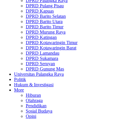
DPRD Palangka Raya
DPRD Pulang Pisau
DPRD Kapuas
DPRD Barito Selatan
DPRD Barito Utara
DPRD Barito Timur
DPRD Murung Raya
DPRD Katingan
DPRD Kotawaringin Timur
DPRD Kotawaringin Barat
DPRD Lamandau
DPRD Sukamara
DPRD Seruyan
DPRD Gunung Mas
Universitas Palangka Raya
Politik
Hukum & Investigasi
More
Hiburan
Olahraga
Pendidikan
Sosial Budaya
Opini