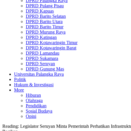
DPRD Palangka Raya
DPRD Pulang Pisau
DPRD Kapuas
DPRD Barito Selatan
DPRD Barito Utara
DPRD Barito Timur
DPRD Murung Raya
DPRD Katingan
DPRD Kotawaringin Timur
DPRD Kotawaringin Barat
DPRD Lamandau
DPRD Sukamara
DPRD Seruyan
DPRD Gunung Mas
Universitas Palangka Raya
Politik
Hukum & Investigasi
More
Hiburan
Olahraga
Pendidikan
Sosial Budaya
Opini
Reading:
Legislator Seruyan Minta Pemerintah Perhatikan Infrastruktur