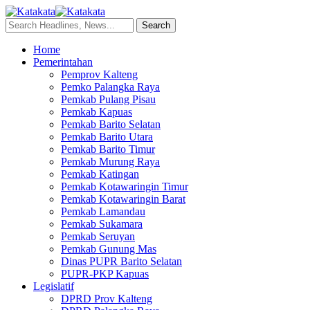
Home
Pemerintahan
Pemprov Kalteng
Pemko Palangka Raya
Pemkab Pulang Pisau
Pemkab Kapuas
Pemkab Barito Selatan
Pemkab Barito Utara
Pemkab Barito Timur
Pemkab Murung Raya
Pemkab Katingan
Pemkab Kotawaringin Timur
Pemkab Kotawaringin Barat
Pemkab Lamandau
Pemkab Sukamara
Pemkab Seruyan
Pemkab Gunung Mas
Dinas PUPR Barito Selatan
PUPR-PKP Kapuas
Legislatif
DPRD Prov Kalteng