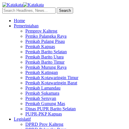
Home
Pemerintahan
Pemprov Kalteng
Pemko Palangka Raya
Pemkab Pulang Pisau
Pemkab Kapuas
Pemkab Barito Selatan
Pemkab Barito Utara
Pemkab Barito Timur
Pemkab Murung Raya
Pemkab Katingan
Pemkab Kotawaringin Timur
Pemkab Kotawaringin Barat
Pemkab Lamandau
Pemkab Sukamara
Pemkab Seruyan
Pemkab Gunung Mas
Dinas PUPR Barito Selatan
PUPR-PKP Kapuas
Legislatif
DPRD Prov Kalteng