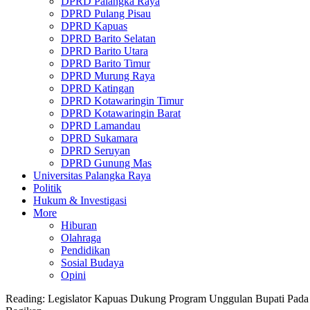
DPRD Palangka Raya
DPRD Pulang Pisau
DPRD Kapuas
DPRD Barito Selatan
DPRD Barito Utara
DPRD Barito Timur
DPRD Murung Raya
DPRD Katingan
DPRD Kotawaringin Timur
DPRD Kotawaringin Barat
DPRD Lamandau
DPRD Sukamara
DPRD Seruyan
DPRD Gunung Mas
Universitas Palangka Raya
Politik
Hukum & Investigasi
More
Hiburan
Olahraga
Pendidikan
Sosial Budaya
Opini
Reading:
Legislator Kapuas Dukung Program Unggulan Bupati Pada