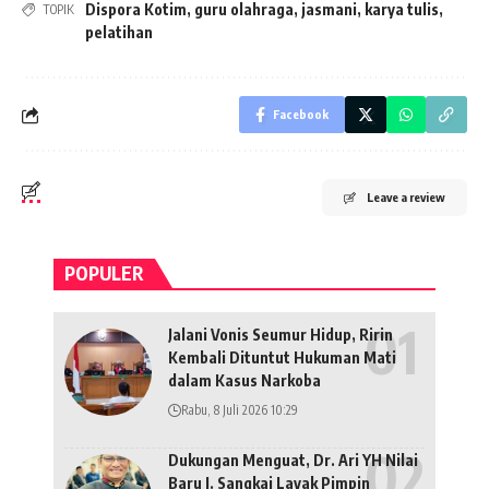
Dispora Kotim
,
guru olahraga
,
jasmani
,
karya tulis
,
TOPIK
pelatihan
Facebook
Leave a review
POPULER
Jalani Vonis Seumur Hidup, Ririn
Kembali Dituntut Hukuman Mati
dalam Kasus Narkoba
Rabu, 8 Juli 2026 10:29
Dukungan Menguat, Dr. Ari YH Nilai
Baru I. Sangkai Layak Pimpin