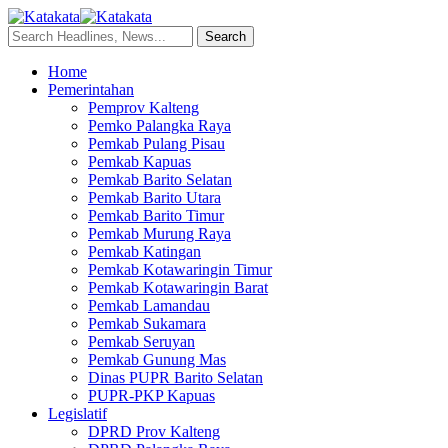
Home
Pemerintahan
Pemprov Kalteng
Pemko Palangka Raya
Pemkab Pulang Pisau
Pemkab Kapuas
Pemkab Barito Selatan
Pemkab Barito Utara
Pemkab Barito Timur
Pemkab Murung Raya
Pemkab Katingan
Pemkab Kotawaringin Timur
Pemkab Kotawaringin Barat
Pemkab Lamandau
Pemkab Sukamara
Pemkab Seruyan
Pemkab Gunung Mas
Dinas PUPR Barito Selatan
PUPR-PKP Kapuas
Legislatif
DPRD Prov Kalteng