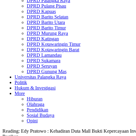
DPRD Palangka Raya
DPRD Pulang Pisau
DPRD Kapuas
DPRD Barito Selatan
DPRD Barito Utara
DPRD Barito Timur
DPRD Murung Raya
DPRD Katingan
DPRD Kotawaringin Timur
DPRD Kotawaringin Barat
DPRD Lamandau
DPRD Sukamara
DPRD Seruyan
DPRD Gunung Mas
Universitas Palangka Raya
Politik
Hukum & Investigasi
More
Hiburan
Olahraga
Pendidikan
Sosial Budaya
Opini
Reading:
Edy Pratowo : Kehadiran Duta Mall Bukti Kepercayaan Inv