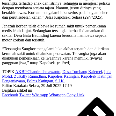
tersangka terhadap anak dan istrinya, sehingga ia mengejar pelaku
dengan membawa senjata tajam. Namun, justru dirinya yang
berakhir tewas. Korban mengalami luka serius pada bagian leher
dan perut sebelah kanan,” Jelas Kapolsek, Selasa (29/7/2025).
Jenazah korban telah dibawa ke rumah sakit untuk pemeriksaan
medis lebih lanjut. Sedangkan tersangka berhasil diamankan di
sekitar Desa Batu Badinding karena berusaha membawa sepeda
motor korban dan terjatuh.
“Tersangka Sangkor mengalami luka akibat terjatuh dan dilarikan
kerumah sakit untuk dilakukan perawatan. Tersangka juga akan
dilakukan pemeriksaan kejiwaannya karena memiliki riwayat
gangguan jiwa,” tutup Kapolsek. (rul/red)
TOPIK
AKBP Chandra Ismawanto
,
Desa Tumbang Kalemei
,
Ipda
Mohd. Zulkifly Ramadhan
,
Kapolres Katingan
,
Kapolsek Katingan
,
Penganiayaan
,
Polres Katingan
,
S.I.K.
Editor Katakata
Selasa, 29 Juli 2025 17:19
Bagikan artikel ini
Facebook
Twitter
Whatsapp
Whatsapp
Copy Link