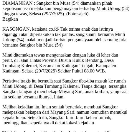
DIAMANKAN : Sangkor bin Musa (54) diamankan pihak
kepolisian usai melakukan penganiayaan terhadap Minti Udong (54)
hingga tewas, Selasa (29/7/2025). (Foto:saleh)
Bagikan
KASONGAN, katakata.co.id- Tak terima anak dan istrinya
diganggu atau diperlakukan tak pantas, sang suami bernama Minti
Udong (54) malah menjadi korban penganiayaan oleh seorang pria
bernama Sangkor bin Musa (54).
Minti ditemukan tewas mengenaskan dengan luka di leher dan
perut, di Jalan Lintas Provinsi Dusun Kuluk Bendang, Desa
Tumbang Kalemei, Kecamatan Katingan Tengah, Kabupaten
Katingan, Selasa (29/7/2025) Sekitar Pukul 08.00 WIB.
Peristiwa tragis itu bermula saat Sangkor tiba-tiba masuk ke rumah
Minti Udong, di Desa Tumbang Kalemei. Tanpa diduga, tersangka
Sangkor langsung membekap Mayang Sari, anak korban, yang saat
itu sedang bersama ibunya, Intan.
Melihat kejadian itu, Intan sontak berteriak, membuat Sangkor
melepaskan bekapan dari Mayang Sari, namun kemudian memukul
kepala Intan. Setelah itu, Sangkor buru-buru keluar rumah,
meninggalkan sepedanya di dekat lokasi kejadian.