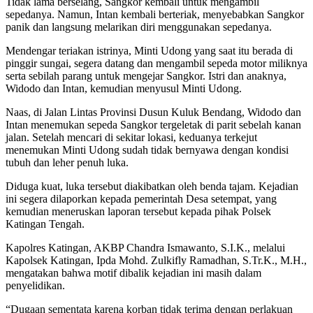
Tidak lama berselang, Sangkor kembali untuk mengambil
sepedanya. Namun, Intan kembali berteriak, menyebabkan Sangkor
panik dan langsung melarikan diri menggunakan sepedanya.
Mendengar teriakan istrinya, Minti Udong yang saat itu berada di
pinggir sungai, segera datang dan mengambil sepeda motor miliknya
serta sebilah parang untuk mengejar Sangkor. Istri dan anaknya,
Widodo dan Intan, kemudian menyusul Minti Udong.
Naas, di Jalan Lintas Provinsi Dusun Kuluk Bendang, Widodo dan
Intan menemukan sepeda Sangkor tergeletak di parit sebelah kanan
jalan. Setelah mencari di sekitar lokasi, keduanya terkejut
menemukan Minti Udong sudah tidak bernyawa dengan kondisi
tubuh dan leher penuh luka.
Diduga kuat, luka tersebut diakibatkan oleh benda tajam. Kejadian
ini segera dilaporkan kepada pemerintah Desa setempat, yang
kemudian meneruskan laporan tersebut kepada pihak Polsek
Katingan Tengah.
Kapolres Katingan, AKBP Chandra Ismawanto, S.I.K., melalui
Kapolsek Katingan, Ipda Mohd. Zulkifly Ramadhan, S.Tr.K., M.H.,
mengatakan bahwa motif dibalik kejadian ini masih dalam
penyelidikan.
“Dugaan sementata karena korban tidak terima dengan perlakuan