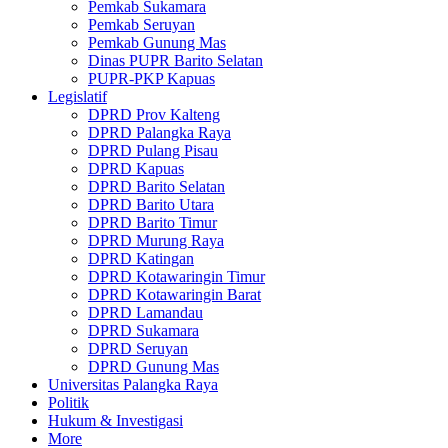
Pemkab Sukamara
Pemkab Seruyan
Pemkab Gunung Mas
Dinas PUPR Barito Selatan
PUPR-PKP Kapuas
Legislatif
DPRD Prov Kalteng
DPRD Palangka Raya
DPRD Pulang Pisau
DPRD Kapuas
DPRD Barito Selatan
DPRD Barito Utara
DPRD Barito Timur
DPRD Murung Raya
DPRD Katingan
DPRD Kotawaringin Timur
DPRD Kotawaringin Barat
DPRD Lamandau
DPRD Sukamara
DPRD Seruyan
DPRD Gunung Mas
Universitas Palangka Raya
Politik
Hukum & Investigasi
More