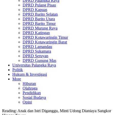
DPRD Palangka Raya
DPRD Pulang Pisau
DPRD Kapuas
DPRD Barito Selatan
DPRD Barito Utara
DPRD Barito Timur
DPRD Murung Raya
DPRD Katingan
DPRD Kotawaringin Timur
DPRD Kotawaringin Barat
DPRD Lamandau
DPRD Sukamara
DPRD Seruyan
DPRD Gunung Mas
Universitas Palangka Raya
Politik
Hukum & Investigasi
More
Hiburan
Olahraga
Pendidikan
Sosial Budaya
Opini
Reading:
Anak dan Istri Diganggu, Minti Udong Dianiaya Sangkor