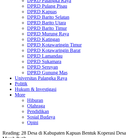
DPRD Palangka Raya
DPRD Pulang Pisau
DPRD Kapuas
DPRD Barito Selatan
DPRD Barito Utara
DPRD Barito Timur
DPRD Murung Raya
DPRD Katingan
DPRD Kotawaringin Timur
DPRD Kotawaringin Barat
DPRD Lamandau
DPRD Sukamara
DPRD Seruyan
DPRD Gunung Mas
Universitas Palangka Raya
Politik
Hukum & Investigasi
More
Hiburan
Olahraga
Pendidikan
Sosial Budaya
Opini
Reading:
28 Desa di Kabupaten Kapuas Bentuk Koperasi Desa