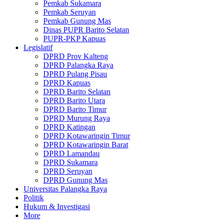
Pemkab Sukamara
Pemkab Seruyan
Pemkab Gunung Mas
Dinas PUPR Barito Selatan
PUPR-PKP Kapuas
Legislatif
DPRD Prov Kalteng
DPRD Palangka Raya
DPRD Pulang Pisau
DPRD Kapuas
DPRD Barito Selatan
DPRD Barito Utara
DPRD Barito Timur
DPRD Murung Raya
DPRD Katingan
DPRD Kotawaringin Timur
DPRD Kotawaringin Barat
DPRD Lamandau
DPRD Sukamara
DPRD Seruyan
DPRD Gunung Mas
Universitas Palangka Raya
Politik
Hukum & Investigasi
More