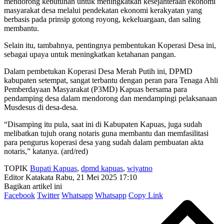
mendorong kebutuhan untuk meningkatkan kesejahteraan ekonomi
masyarakat desa melalui pendekatan ekonomi kerakyatan yang
berbasis pada prinsip gotong royong, kekeluargaan, dan saling
membantu.
Selain itu, tambahnya, pentingnya pembentukan Koperasi Desa ini,
sebagai upaya untuk meningkatkan ketahanan pangan.
Dalam pembetukan Koperasi Desa Merah Putih ini, DPMD
kabupaten setempat, sangat terbantu dengan peran para Tenaga Ahli
Pemberdayaan Masyarakat (P3MD) Kapuas bersama para
pendamping desa dalam mendorong dan mendampingi pelaksanaan
Musdesus di desa-desa.
“Disamping itu pula, saat ini di Kabupaten Kapuas, juga sudah
melibatkan tujuh orang notaris guna membantu dan memfasilitasi
para pengurus koperasi desa yang sudah dalam pembuatan akta
notaris,” katanya. (ard/red)
TOPIK
Bupati Kapuas
,
dpmd kapuas
,
wiyatno
Editor Katakata
Rabu, 21 Mei 2025 17:10
Bagikan artikel ini
Facebook
Twitter
Whatsapp
Whatsapp
Copy Link