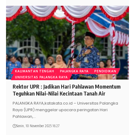
KALIMANTAN TENGAH
PALANGKA RAYA
PENDIDIKAN
UNIVERSITAS PALANGKA RAYA
Rektor UPR : Jadikan Hari Pahlawan Momentum
Teguhkan Nilai-Nilai Kecintaan Tanah Air
PALANGKA RAYA,katakata.co.id – Universitas Palangka
Raya (UPR) menggelar upacara peringatan Hari
Pahlawan,
…
Senin, 10 November 2025 16:27