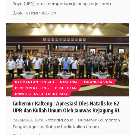
Raya (UPR) terus memperluas jejaring kerja sama
…
Rabu, 18 Februari 2026 18:19
KALIMANTAN TENGAH
NASIONAL
PALANGKA RAYA
PEMPROV KALTENG
PENDIDIKAN
UNIVERSITAS PALANGKA RAYA
Gubernur Kalteng : Apresiasi Dies Natalis ke 62
UPR dan Kuliah Umum Oleh Jamwas Kejagung RI
PALANGKA RAYA, katakata.co.id – Gubernur Kalimantan
Tengah Agustiar Sabran hadiri Kuliah Umum
…