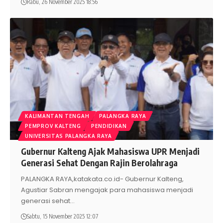
Rabu, 26 November 2025 18:56
KALIMANTAN TENGAH
PALANGKA RAYA
PEMPROV KALTENG
PENDIDIKAN
UNIVERSITAS PALANGKA RAYA
Gubernur Kalteng Ajak Mahasiswa UPR Menjadi
Generasi Sehat Dengan Rajin Berolahraga
PALANGKA RAYA,katakata.co.id- Gubernur Kalteng,
Agustiar Sabran mengajak para mahasiswa menjadi
generasi sehat
…
Sabtu, 15 November 2025 12:07