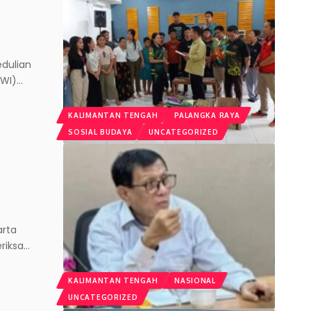
edulian
PWI)
…
KALIMANTAN TENGAH
PALANGKA RAYA
SOSIAL BUDAYA
UNCATEGORIZED
arta
riksa
…
KALIMANTAN TENGAH
NASIONAL
UNCATEGORIZED