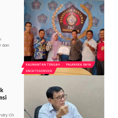
n
r dan
KALIMANTAN TENGAH
PALANGKA RAYA
UNCATEGORIZED
uk
nsi
endry Ch