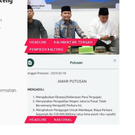
n
…
HEADLINE
KALIMANTAN TENGAH
PEMPROV KALTENG
ormatan
HEADLINE
NASIONAL