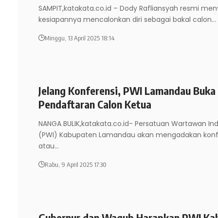
SAMPIT,katakata.co.id – Dody Rafliansyah resmi me
kesiapannya mencalonkan diri sebagai bakal calon
…
Minggu, 13 April 2025 18:14
Jelang Konferensi, PWI Lamandau Buka
Pendaftaran Calon Ketua
NANGA BULIK,katakata.co.id- Persatuan Wartawan In
(PWI) Kabupaten Lamandau akan mengadakan konf
atau
…
Rabu, 9 April 2025 17:30
Gubernur dan Wagub Harapkan PWI Kal