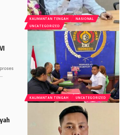
KALIMANTAN TENGAH
NASIONAL
UNCATEGORIZED
WI
proses
n
…
KALIMANTAN TENGAH
UNCATEGORIZED
syah