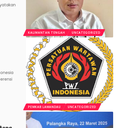
nyatakan
KALIMANTAN TENGAH
UNCATEGORIZED
donesia
erensi
PEMKAB LAMANDAU
UNCATEGORIZED
teng