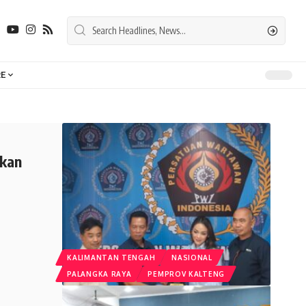
E
gkan
KALIMANTAN TENGAH
NASIONAL
PALANGKA RAYA
PEMPROV KALTENG