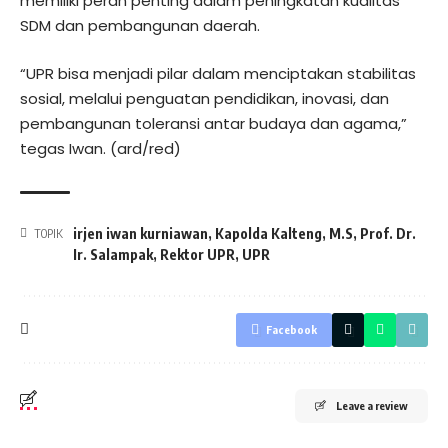
memiliki peran penting dalam peningkatan kualitas
SDM dan pembangunan daerah.
“UPR bisa menjadi pilar dalam menciptakan stabilitas
sosial, melalui penguatan pendidikan, inovasi, dan
pembangunan toleransi antar budaya dan agama,”
tegas Iwan. (ard/red)
irjen iwan kurniawan
,
Kapolda Kalteng
,
M.S
,
Prof. Dr.
TOPIK
Ir. Salampak
,
Rektor UPR
,
UPR
Facebook
Leave a review