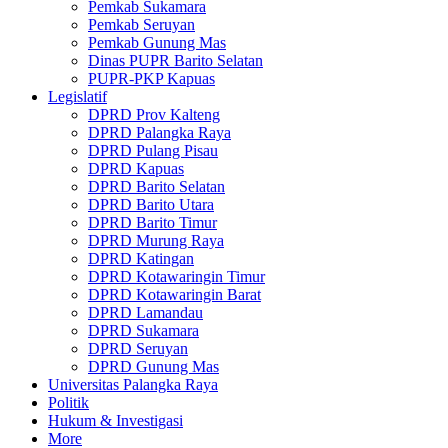
Pemkab Sukamara
Pemkab Seruyan
Pemkab Gunung Mas
Dinas PUPR Barito Selatan
PUPR-PKP Kapuas
Legislatif
DPRD Prov Kalteng
DPRD Palangka Raya
DPRD Pulang Pisau
DPRD Kapuas
DPRD Barito Selatan
DPRD Barito Utara
DPRD Barito Timur
DPRD Murung Raya
DPRD Katingan
DPRD Kotawaringin Timur
DPRD Kotawaringin Barat
DPRD Lamandau
DPRD Sukamara
DPRD Seruyan
DPRD Gunung Mas
Universitas Palangka Raya
Politik
Hukum & Investigasi
More