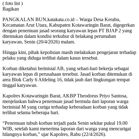
( foto list )
Bagikan
PANGKALAN BUN,katakata.co.id – Warga Desa Kerabu,
Kecamatan Arut Utara, Kabupaten Kotawaringin Barat, digegerkan
dengan penemuan jasad seorang karyawan lepas PT BJAP 2 yang
ditemukan dalam kondisi terkubur di belakang perumahan
karyawan, Senin (20/4/2026) malam.
Hingga kini, pihak kepolisian masih melakukan pengejaran terhadap
pelaku yang diduga terlibat dalam kasus tersebut.
Korban diketahui berinisial AB, yang sehari-hari bekerja sebagai
karyawan lepas di perusahaan tersebut. Jasad korban ditemukan di
area Blok Carly 6 Afdeling 16, tidak jauh dari lingkungan tempat
tinggal karyawan.
Kapolres Kotawaringin Barat, AKBP Theodorus Priyo Santosa,
menjelaskan bahwa penemuan jasad bermula dari laporan warga
berinisial M yang curiga terhadap keberadaan korban yang tidak
terlihat selama beberapa hari.
“Penemuan tubuh korban terjadi pada Senin sekitar pukul 19.00
WIB, setelah kami menerima laporan dari warga yang mencurigai
hilangnya korban,” ujar Kapolres, Rabu (22/4/2026).