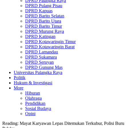
DPRD Palangka Raya
DPRD Pulang Pisau
DPRD Kapuas
DPRD Barito Selatan
DPRD Barito Utara
DPRD Barito Timur
DPRD Murung Raya
DPRD Katingan
DPRD Kotawaringin Timur
DPRD Kotawaringin Barat
DPRD Lamandau
DPRD Sukamara
DPRD Seruyan
DPRD Gunung Mas
Universitas Palangka Raya
Politik
Hukum & Investigasi
More
Hiburan
Olahraga
Pendidikan
Sosial Budaya
Opini
Reading:
Mayat Karyawan Lepas Ditemukan Terkubur, Polisi Buru