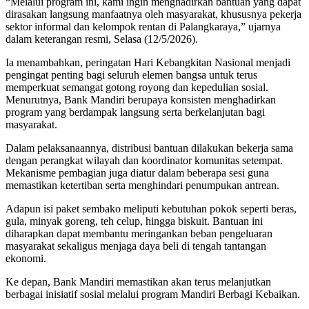
“Melalui program ini, kami ingin menghadirkan bantuan yang dapat
dirasakan langsung manfaatnya oleh masyarakat, khususnya pekerja
sektor informal dan kelompok rentan di Palangkaraya,” ujarnya
dalam keterangan resmi, Selasa (12/5/2026).
Ia menambahkan, peringatan Hari Kebangkitan Nasional menjadi
pengingat penting bagi seluruh elemen bangsa untuk terus
memperkuat semangat gotong royong dan kepedulian sosial.
Menurutnya, Bank Mandiri berupaya konsisten menghadirkan
program yang berdampak langsung serta berkelanjutan bagi
masyarakat.
Dalam pelaksanaannya, distribusi bantuan dilakukan bekerja sama
dengan perangkat wilayah dan koordinator komunitas setempat.
Mekanisme pembagian juga diatur dalam beberapa sesi guna
memastikan ketertiban serta menghindari penumpukan antrean.
Adapun isi paket sembako meliputi kebutuhan pokok seperti beras,
gula, minyak goreng, teh celup, hingga biskuit. Bantuan ini
diharapkan dapat membantu meringankan beban pengeluaran
masyarakat sekaligus menjaga daya beli di tengah tantangan
ekonomi.
Ke depan, Bank Mandiri memastikan akan terus melanjutkan
berbagai inisiatif sosial melalui program Mandiri Berbagi Kebaikan.