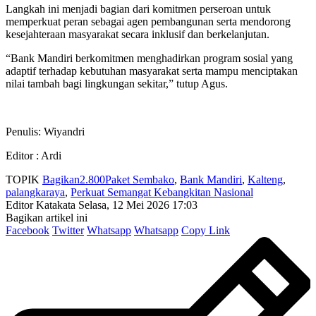
Langkah ini menjadi bagian dari komitmen perseroan untuk
memperkuat peran sebagai agen pembangunan serta mendorong
kesejahteraan masyarakat secara inklusif dan berkelanjutan.
“Bank Mandiri berkomitmen menghadirkan program sosial yang
adaptif terhadap kebutuhan masyarakat serta mampu menciptakan
nilai tambah bagi lingkungan sekitar,” tutup Agus.
Penulis: Wiyandri
Editor : Ardi
TOPIK
Bagikan2.800Paket Sembako
,
Bank Mandiri
,
Kalteng
,
palangkaraya
,
Perkuat Semangat Kebangkitan Nasional
Editor Katakata
Selasa, 12 Mei 2026 17:03
Bagikan artikel ini
Facebook
Twitter
Whatsapp
Whatsapp
Copy Link