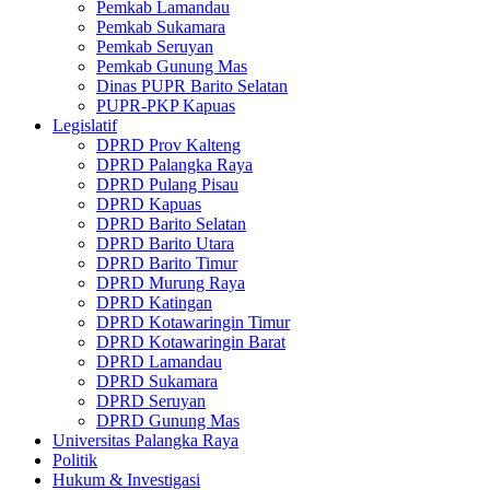
Pemkab Lamandau
Pemkab Sukamara
Pemkab Seruyan
Pemkab Gunung Mas
Dinas PUPR Barito Selatan
PUPR-PKP Kapuas
Legislatif
DPRD Prov Kalteng
DPRD Palangka Raya
DPRD Pulang Pisau
DPRD Kapuas
DPRD Barito Selatan
DPRD Barito Utara
DPRD Barito Timur
DPRD Murung Raya
DPRD Katingan
DPRD Kotawaringin Timur
DPRD Kotawaringin Barat
DPRD Lamandau
DPRD Sukamara
DPRD Seruyan
DPRD Gunung Mas
Universitas Palangka Raya
Politik
Hukum & Investigasi