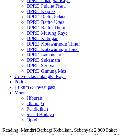
DPRD Palangka Raya
DPRD Pulang Pisau
DPRD Kapuas
DPRD Barito Selatan
DPRD Barito Utara
DPRD Barito Timur
DPRD Murung Raya
DPRD Katingan
DPRD Kotawaringin Timur
DPRD Kotawaringin Barat
DPRD Lamandau
DPRD Sukamara
DPRD Seruyan
DPRD Gunung Mas
Universitas Palangka Raya
Politik
Hukum & Investigasi
More
Hiburan
Olahraga
Pendidikan
Sosial Budaya
Opini
Reading:
Mandiri Berbagi Kebaikan, Sebanyak 2.800 Paket