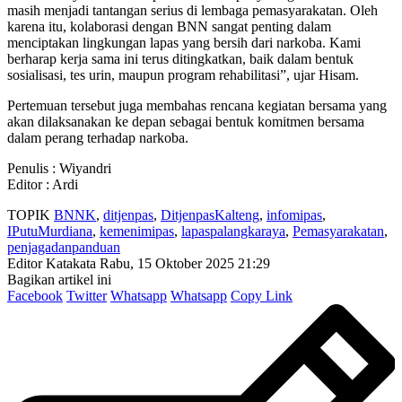
masih menjadi tantangan serius di lembaga pemasyarakatan. Oleh
karena itu, kolaborasi dengan BNN sangat penting dalam
menciptakan lingkungan lapas yang bersih dari narkoba. Kami
berharap kerja sama ini terus ditingkatkan, baik dalam bentuk
sosialisasi, tes urin, maupun program rehabilitasi”, ujar Hisam.
Pertemuan tersebut juga membahas rencana kegiatan bersama yang
akan dilaksanakan ke depan sebagai bentuk komitmen bersama
dalam perang terhadap narkoba.
Penulis : Wiyandri
Editor : Ardi
TOPIK
BNNK
,
ditjenpas
,
DitjenpasKalteng
,
infomipas
,
IPutuMurdiana
,
kemenimipas
,
lapaspalangkaraya
,
Pemasyarakatan
,
penjagadanpanduan
Editor Katakata
Rabu, 15 Oktober 2025 21:29
Bagikan artikel ini
Facebook
Twitter
Whatsapp
Whatsapp
Copy Link