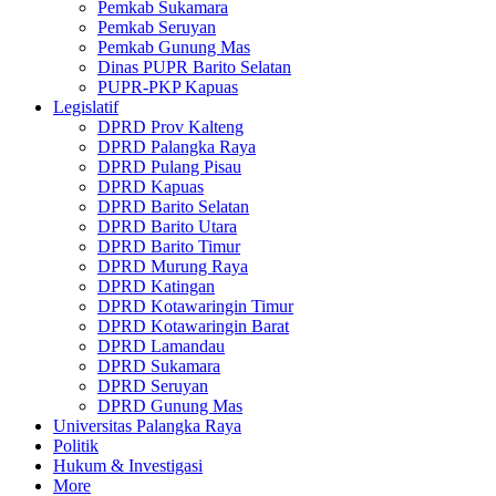
Pemkab Sukamara
Pemkab Seruyan
Pemkab Gunung Mas
Dinas PUPR Barito Selatan
PUPR-PKP Kapuas
Legislatif
DPRD Prov Kalteng
DPRD Palangka Raya
DPRD Pulang Pisau
DPRD Kapuas
DPRD Barito Selatan
DPRD Barito Utara
DPRD Barito Timur
DPRD Murung Raya
DPRD Katingan
DPRD Kotawaringin Timur
DPRD Kotawaringin Barat
DPRD Lamandau
DPRD Sukamara
DPRD Seruyan
DPRD Gunung Mas
Universitas Palangka Raya
Politik
Hukum & Investigasi
More