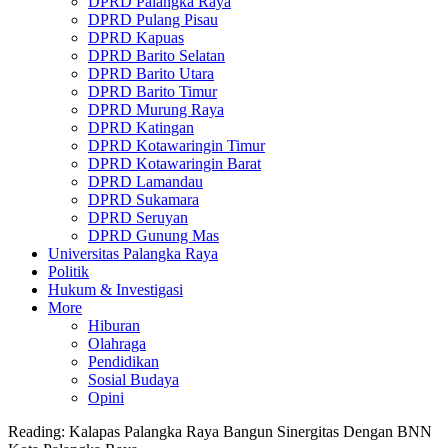
DPRD Palangka Raya
DPRD Pulang Pisau
DPRD Kapuas
DPRD Barito Selatan
DPRD Barito Utara
DPRD Barito Timur
DPRD Murung Raya
DPRD Katingan
DPRD Kotawaringin Timur
DPRD Kotawaringin Barat
DPRD Lamandau
DPRD Sukamara
DPRD Seruyan
DPRD Gunung Mas
Universitas Palangka Raya
Politik
Hukum & Investigasi
More
Hiburan
Olahraga
Pendidikan
Sosial Budaya
Opini
Reading:
Kalapas Palangka Raya Bangun Sinergitas Dengan BNN