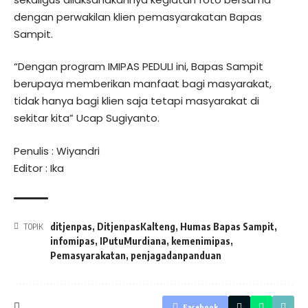
dengan perwakilan klien pemasyarakatan Bapas
Sampit.
“Dengan program IMIPAS PEDULI ini, Bapas Sampit
berupaya memberikan manfaat bagi masyarakat,
tidak hanya bagi klien saja tetapi masyarakat di
sekitar kita” Ucap Sugiyanto.
Penulis : Wiyandri
Editor : Ika
ditjenpas
,
DitjenpasKalteng
,
Humas Bapas Sampit
,
TOPIK
infomipas
,
IPutuMurdiana
,
kemenimipas
,
Pemasyarakatan
,
penjagadanpanduan
Facebook