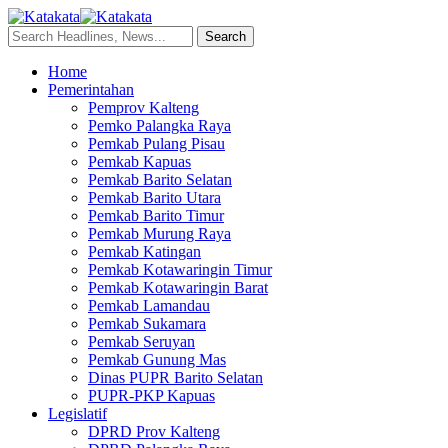
Home
Pemerintahan
Pemprov Kalteng
Pemko Palangka Raya
Pemkab Pulang Pisau
Pemkab Kapuas
Pemkab Barito Selatan
Pemkab Barito Utara
Pemkab Barito Timur
Pemkab Murung Raya
Pemkab Katingan
Pemkab Kotawaringin Timur
Pemkab Kotawaringin Barat
Pemkab Lamandau
Pemkab Sukamara
Pemkab Seruyan
Pemkab Gunung Mas
Dinas PUPR Barito Selatan
PUPR-PKP Kapuas
Legislatif
DPRD Prov Kalteng