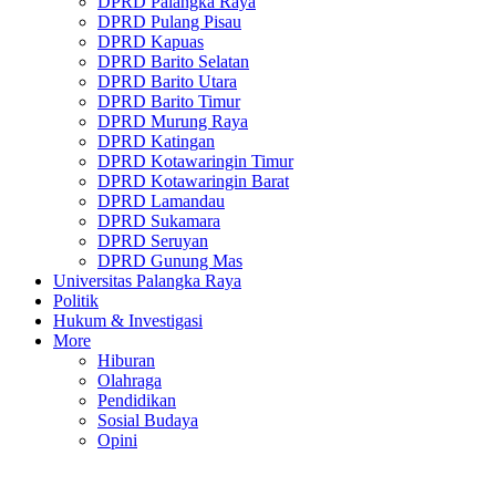
DPRD Palangka Raya
DPRD Pulang Pisau
DPRD Kapuas
DPRD Barito Selatan
DPRD Barito Utara
DPRD Barito Timur
DPRD Murung Raya
DPRD Katingan
DPRD Kotawaringin Timur
DPRD Kotawaringin Barat
DPRD Lamandau
DPRD Sukamara
DPRD Seruyan
DPRD Gunung Mas
Universitas Palangka Raya
Politik
Hukum & Investigasi
More
Hiburan
Olahraga
Pendidikan
Sosial Budaya
Opini