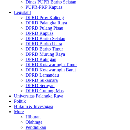
Dinas PUPR Barito Selatan
PUPR-PKP Kapuas
Legislatif
DPRD Prov Kalteng
DPRD Palangka Raya
DPRD Pulang Pisau
DPRD Kapuas
DPRD Barito Selatan
DPRD Barito Utara
DPRD Barito Timur
DPRD Murung Raya
DPRD Katingan
DPRD Kotawaringin Timur
DPRD Kotawaringin Barat
DPRD Lamandau
DPRD Sukamara
DPRD Seruyan
DPRD Gunung Mas
Universitas Palangka Raya
Politik
Hukum & Investigasi
More
Hiburan
Olahraga
Pendidikan