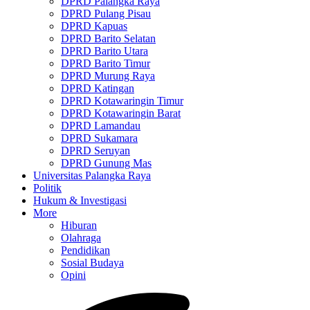
DPRD Palangka Raya
DPRD Pulang Pisau
DPRD Kapuas
DPRD Barito Selatan
DPRD Barito Utara
DPRD Barito Timur
DPRD Murung Raya
DPRD Katingan
DPRD Kotawaringin Timur
DPRD Kotawaringin Barat
DPRD Lamandau
DPRD Sukamara
DPRD Seruyan
DPRD Gunung Mas
Universitas Palangka Raya
Politik
Hukum & Investigasi
More
Hiburan
Olahraga
Pendidikan
Sosial Budaya
Opini