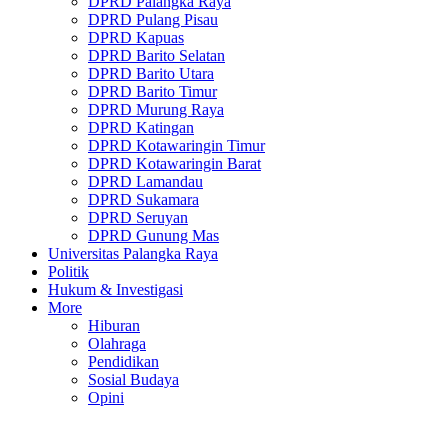
DPRD Palangka Raya
DPRD Pulang Pisau
DPRD Kapuas
DPRD Barito Selatan
DPRD Barito Utara
DPRD Barito Timur
DPRD Murung Raya
DPRD Katingan
DPRD Kotawaringin Timur
DPRD Kotawaringin Barat
DPRD Lamandau
DPRD Sukamara
DPRD Seruyan
DPRD Gunung Mas
Universitas Palangka Raya
Politik
Hukum & Investigasi
More
Hiburan
Olahraga
Pendidikan
Sosial Budaya
Opini