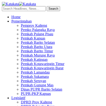
Home
Pemerintahan
Pemprov Kalteng
Pemko Palangka Raya
Pemkab Pulang Pisau
Pemkab Kapuas
Pemkab Barito Selatan
Pemkab Barito Utara
Pemkab Barito Timur
Pemkab Murung Raya
Pemkab Katingan
Pemkab Kotawaringin Timur
Pemkab Kotawaringin Barat
Pemkab Lamandau
Pemkab Sukamara
Pemkab Seruyan
Pemkab Gunung Mas
Dinas PUPR Barito Selatan
PUPR-PKP Kapuas
Legislatif
DPRD Prov Kalteng